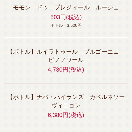
モモン ドゥ プレジィール ルージュ
503円
(税込)
ボトル 3,520円
【ボトル】ルイラトゥール ブルゴーニュ
ピノノワール
4,730円
(税込)
この店舗情報をシェアする
【ボトル】ナパ・ハイランズ カベルネソー
ドリンク | 原価ビストロ チーズプラス 京都駅タワー前
ヴィニョン
京都府京都市下京区塩小路通烏丸東入東塩小路町717-3 飯田惣平ビ
6,380円
(税込)
ル 3F・4F
https://kidshd128.owst.jp/drinks