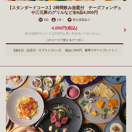
【スタンダードコース】2時間飲み放題付 チーズフォンデュ
や三元豚のグリルなど全8品4,000円
8品
2名
～
飲み放題あり
4,000円
(税込)
閉じる
飲み放題付きコースは550円お通し料金頂いておりません。
このコースで使えるクーポン
【誕生日・記念日・サプライズに♪♪】 税込1,500円 豪華デザートプレート！