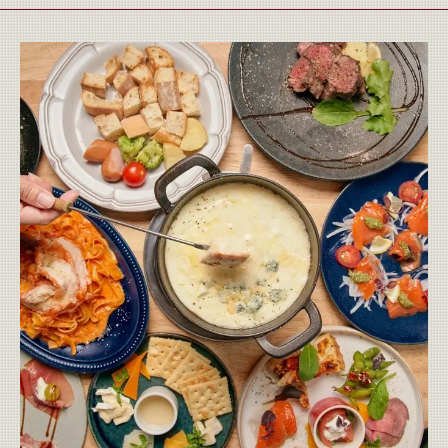
この店舗情報をシェアする
コース | 原価ビストロ チーズプラス 京都駅タワー前
京都府京都市下京区塩小路通烏丸東入東塩小路町717-3 飯田惣平ビ
ル 3F・4F
https://kidshd128.owst.jp/courses
お店情報をコピー