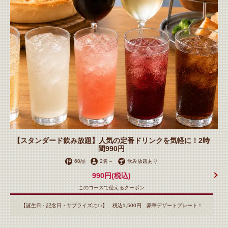
【スタンダード飲み放題】人気の定番ドリンクを気軽に！2時
間990円
60品
2名
～
飲み放題あり
990円
(税込)
このコースで使えるクーポン
【誕生日・記念日・サプライズに♪♪】 税込1,500円 豪華デザートプレート！