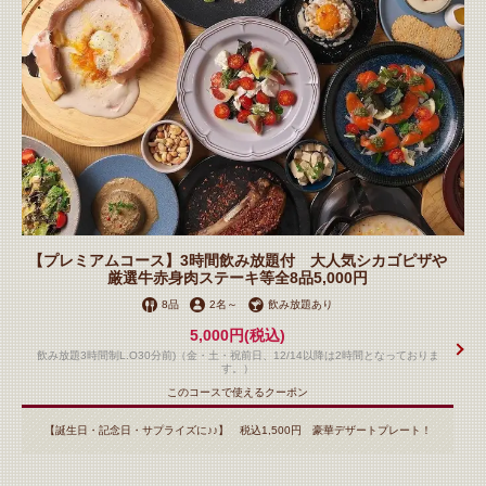
【プレミアムコース】3時間飲み放題付 大人気シカゴピザや
厳選牛赤身肉ステーキ等全8品5,000円
8品
2名
～
飲み放題あり
5,000円
(税込)
飲み放題3時間制L.O30分前)（金・土・祝前日、12/14以降は2時間となっておりま
す。）
このコースで使えるクーポン
【誕生日・記念日・サプライズに♪♪】 税込1,500円 豪華デザートプレート！