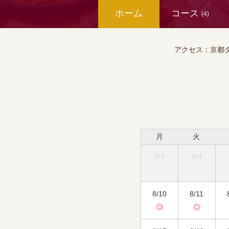
ホーム
コース
(4)
アクセス：
京都
月
火
8/3
8/4
-
-
8/10
8/11
◎
◎