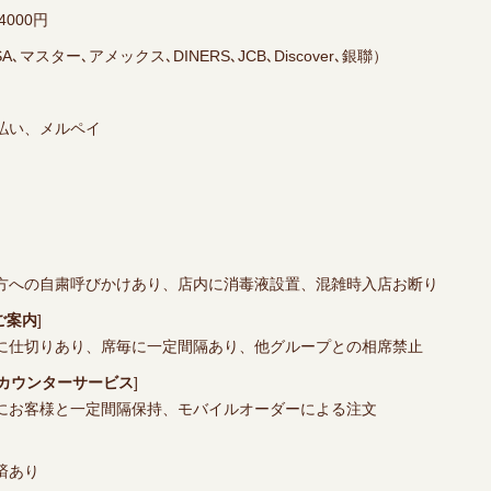
4000円
A､マスター､アメックス､DINERS､JCB､Discover､銀聯）
、d払い、メルペイ
方への自粛呼びかけあり
店内に消毒液設置
混雑時入店お断り
ご案内
]
に仕切りあり
席毎に一定間隔あり
他グループとの相席禁止
/カウンターサービス
]
にお客様と一定間隔保持
モバイルオーダーによる注文
済あり