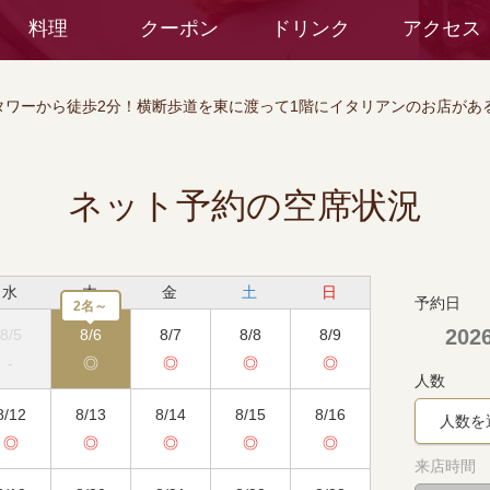
料理
クーポン
ドリンク
アクセス
タワーから徒歩2分！横断歩道を東に渡って1階にイタリアンのお店がある
ネット予約の空席状況
水
木
金
土
日
予約日
2名～
20
8/5
8/6
8/7
8/8
8/9
-
◎
◎
◎
◎
人数
8/12
8/13
8/14
8/15
8/16
人数を
◎
◎
◎
◎
◎
来店時間