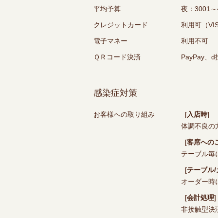
平均予算
夜：3001～
クレジットカード
利用可（VIS
電子マネー
利用不可
ＱＲコード決済
PayPay
感染症対策
お客様への取り組み
[
入店時
]
体調不良の
[
客席への
テーブル毎
[
テーブル
オーダー時
[
会計処理
]
非接触型決