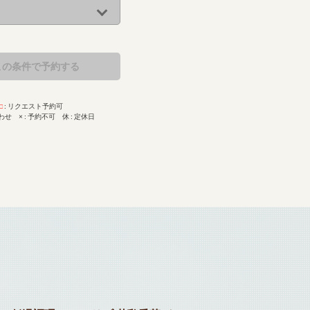
この条件で予約する
□
リクエスト予約可
わせ
×
予約不可
休
定休日