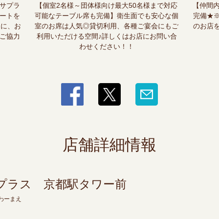
サプラ
【個室2名様～団体様向け最大50名様まで対応
【仲間内
ートを
可能なテーブル席も完備】衛生面でも安心な個
完備★
人に、お
室のお席は人気◎貸切利用、各種ご宴会にもご
のお店
ご協力
利用いただける空間♪詳しくはお店にお問い合
わせください！！
店舗詳細情報
プラス 京都駅タワー前
わーまえ