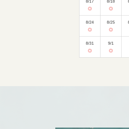
8/17
8/18
◎
◎
8/24
8/25
◎
◎
8/31
9/1
◎
◎