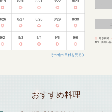
8/19
8/20
8/21
8/22
8/23
-
◎
◎
◎
◎
◎
8/26
8/27
8/28
8/29
8/30
◎
◎
◎
◎
◎
9/2
9/3
9/4
9/5
9/6
◎
即予約可
TEL
要問い合
◎
◎
◎
◎
◎
その他の日付を見る
おすすめ料理